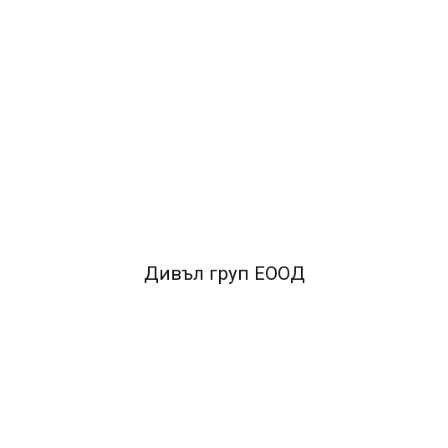
Дивъл груп ЕООД
 повърхности.
•Подходяща за строителни и автобояджийски процед