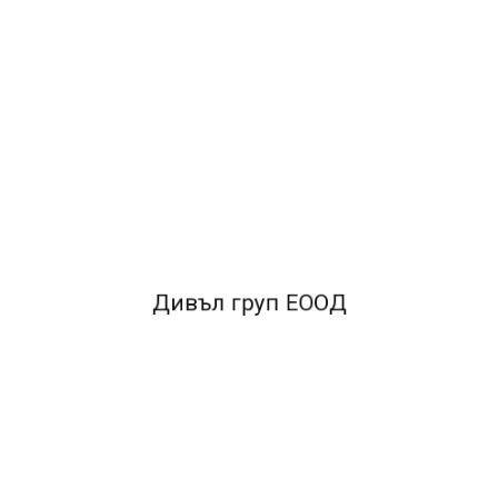
ОПИСАНИЕ
•Изработена от висококачествена
пластмаса.
•Специален профил за удобно
чертане.
•Оцветена скала.
•В индивидуална
опаковка
•Разграфени в милиметри, сантиметри и
инчове
FACEBOOK КОМЕНТАРИ
Дивъл груп ЕООД
ПОДОБНИ ПРОДУКТИ