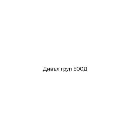
ОПИСАНИЕ
*Триъгълник правоъгълен с транспортир
Filipov
*Прозрачен
*20 см.
FACEBOOK КОМЕНТАРИ
Дивъл груп ЕООД
ПОДОБНИ ПРОДУКТИ