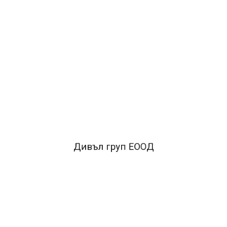
ДОБАВИ В КОЛИЧКАТА
ОПИСАНИЕ
Марка:Unix
Тип:Химикалки
Вид:Еднократни
химикалки
Модел:Обикновено мастило
Дивъл груп ЕООД
FACEBOOK КОМЕНТАРИ
ПОДОБНИ ПРОДУКТИ