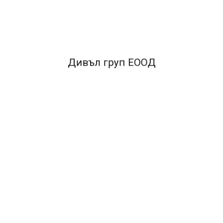
за качество, от висококачествена стомана.
•С отлична захващаща спо
Дивъл груп ЕООД