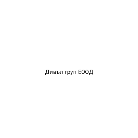
ОПИСАНИЕ
*Пластмасов корпус с метален механизъм.*
Притежава
Quick механизъм за бърза работа.*
Захваща до 10
листа.*Работи с телчета №10.*
С вграден антителбод.
FACEBOOK КОМЕНТАРИ
Дивъл груп ЕООД
ПОДОБНИ ПРОДУКТИ