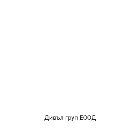
3.98€
7.79лв.
ДОБАВИ В КОЛИЧКАТА
ОПИСАНИЕ
• Модел с ергономичен дизайн и елегантни пастелни
цветове.• Изработен от метал и висококачествена
пластмаса.• Гумени крачета против
Дивъл груп ЕООД
хлъзгане.•Индикатор за телчета.• Работи с телчета 24/6
и 26/6.• Дълбочина на рамото 60 мм.