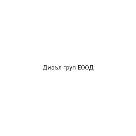
ОПИСАНИЕ
•Тип:Пликове•
Модел:Десен прозорец•
Начин на
залепване:Стикер•
Място на залепване:По дългата
страна
•
Цвят:Бял
FACEBOOK КОМЕНТАРИ
Дивъл груп ЕООД
ПОДОБНИ ПРОДУКТИ