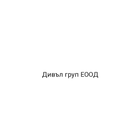
ОПИСАНИЕ
*Изработени от висококачествена
хартия.*
Самозалепваща лента за трайно
залепване.*
Формат: Е4 бял.*
Опаковка 10 броя.
FACEBOOK КОМЕНТАРИ
Дивъл груп ЕООД
ПОДОБНИ ПРОДУКТИ