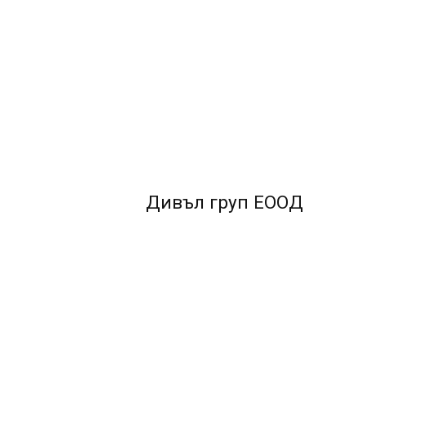
ОПИСАНИЕ
*Формат A3*Тип Вестник*Вид Вега3
FACEBOOK КОМЕНТАРИ
Дивъл груп ЕООД
ПОДОБНИ ПРОДУКТИ