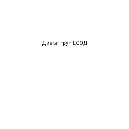
FACEBOOK КОМЕНТАРИ
ПОДОБНИ ПРОДУКТИ
Дивъл груп ЕООД
Previous
Next