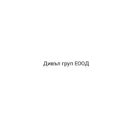
ОПИСАНИЕ
*Цвят на писане Син*
Тип Перманентен*
Дебелина
2.8mm*
Връх Объл
FACEBOOK КОМЕНТАРИ
Дивъл груп ЕООД
ПОДОБНИ ПРОДУКТИ