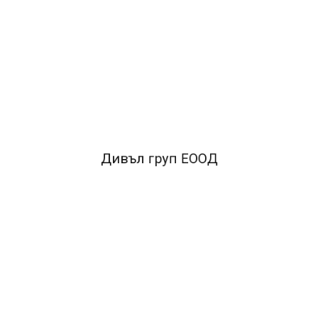
и.
Дивъл груп ЕООД