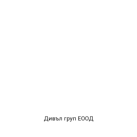
ЛЮБИМИ
1.16€
2.28лв.
ДОБАВИ В КОЛИЧКАТА
ОПИСАНИЕ
• Бързосъхнещо мастило на водна основа в ярки
цветове
• Невидим при копиране и изпращане по факс•
Дивъл груп ЕООД
Възможност за презареждане
• Скосен връх с три
широчини на писане - 1, 2 и 5 mm