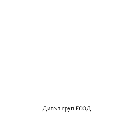
1.16€
2.28лв.
ДОБАВИ В КОЛИЧКАТА
ОПИСАНИЕ
• Бързосъхнещо мастило на водна основа в ярки
цветове
• Невидим при копиране и изпращане по факс•
Възможност за презареждане
• Скосен връх с три
Дивъл груп ЕООД
широчини на писане - 1, 2 и 5 mm