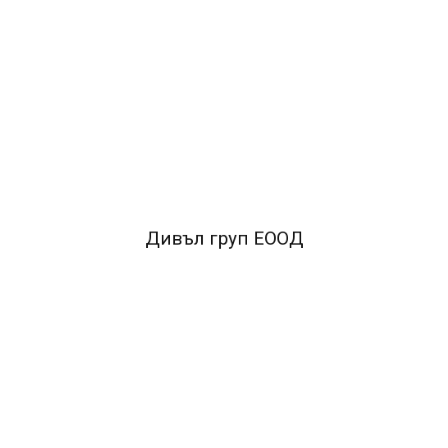
ОПИСАНИЕ
•Скосен връх
•Подходящ за писане върху обикновена
хартия, факс хартия и други
•Възможност да се маркира
в две различни дебелини
•Класически дизайн
FACEBOOK КОМЕНТАРИ
Дивъл груп ЕООД
ПОДОБНИ ПРОДУКТИ