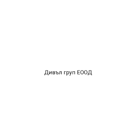
ОПИСАНИЕ
•Скосен връх
•Подходящ за писане върху обикновена
хартия, факс хартия и други
•Възможност да се маркира
в две различни дебелини
•Класически дизайн
FACEBOOK КОМЕНТАРИ
Дивъл груп ЕООД
ПОДОБНИ ПРОДУКТИ