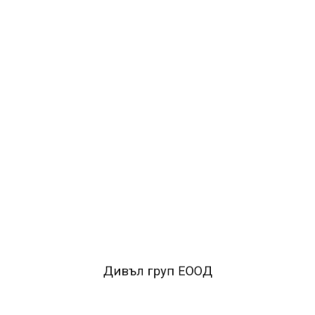
2.39лв.
ДОБАВИ В КОЛИЧКАТА
ОПИСАНИЕ
Тип:Етикети
Вид:За маркиращи клещи
Модел:Хартиени етикети на ролка
Брой в опаковка:1000
Цвят:Жълт неон
Дивъл груп ЕООД
Размери:26x12 mm
Вид етикет:Със заоблени ъгли