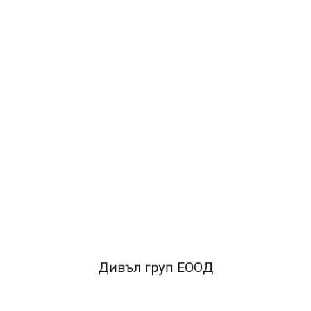
2.39лв.
ДОБАВИ В КОЛИЧКАТА
ОПИСАНИЕ
Тип:Етикети
Вид:За маркиращи клещи
Модел:Хартиени етикети на ролка
Брой в опаковка:1000
Цвят:Зелен неон
Размери:26x12 mm
Дивъл груп ЕООД
Вид етикет:Със заоблени ъгли