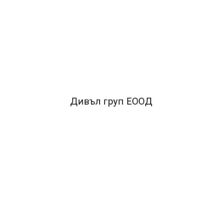
та, формат А4
•Подходящ за всички видове устройства: лазерни, ма
Дивъл груп ЕООД