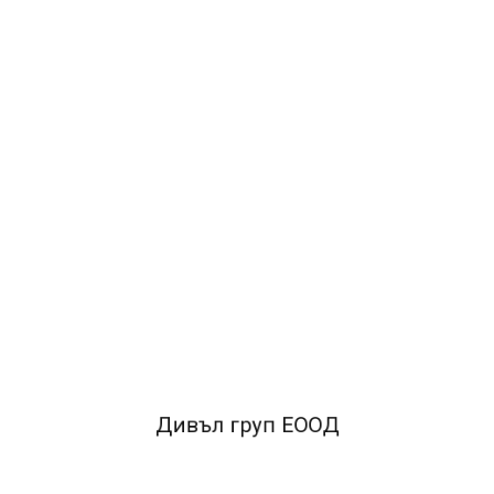
2.39лв.
ДОБАВИ В КОЛИЧКАТА
ОПИСАНИЕ
Тип:Етикети
Вид:За маркиращи клещи
Модел:Хартиени етикети на ролка
Брой в опаковка:1000
Цвят:Оранжев неон
Дивъл груп ЕООД
Размери:26x12 mm
Вид етикет:Със заоблени ъгли