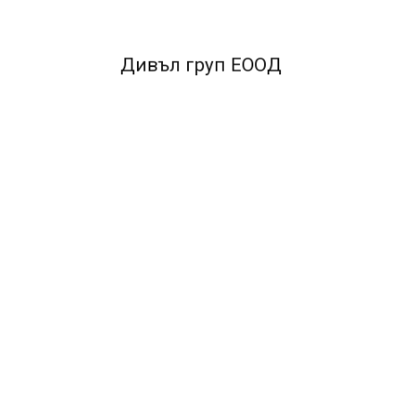
Дивъл груп ЕООД
 коп.цв.,А4,160г/м2,Orange
Картон коп.цв.,А4,160г/м2,I
Trophee,50 л.
Blue Trophee,50 л.
4.85€ / 9.48лв.
5.15€ / 10.07лв.