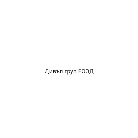
копиране•разнообразие от пастелни и интензивни
цветове, отговарящи на гамата на Pollen•за
презентации, бизнес кореспонденция, учебни цели,
игри, апликация и др.•за всички видове копирни
машини, лазерни и мастилоструйни цветни принтери
FACEBOOK КОМЕНТАРИ
Дивъл груп ЕООД
ПОДОБНИ ПРОДУКТИ