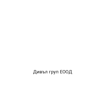
ОПИСАНИЕ
•Мултифункционален самозалепващ етикет - 100листа,
формат А4
•Подходящ за всички видове устройства:
лазерни, мастиленоструйни или копирни
машини.
•Размер: класьор 192.5x39.0 мм
•7 eтикета на
лист.
Дивъл груп ЕООД
FACEBOOK КОМЕНТАРИ
ПОДОБНИ ПРОДУКТИ