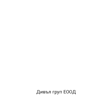
ДОБАВИ В КОЛИЧКАТА
ОПИСАНИЕ
Класьор GRAFOS, формат А4.
Корици от РР (полипропилен).
Здрав метален механизъм, който може да се
заключва.
Класьорът съдържа прозрачен джоб с възможност
за смяна на етикета.
Дивъл груп ЕООД
Цвят: жълт