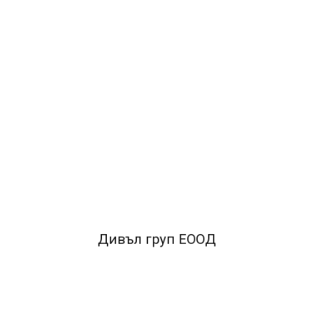
кредитна карта, бележка, паспорт, фактура и др.
ЛЮБИМИ
38.04€
74.40лв.
ДОБАВИ В КОЛИЧКАТА
ОПИСАНИЕ
Дивъл груп ЕООД
Уникален дизайн, елегантна структура .
Защита на околната среда; контрол на UV радиацията.