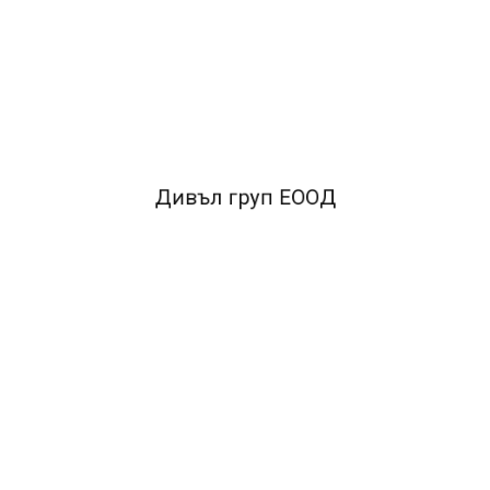
я следи
•При писане не избледнява.
•Подходящ за писане върху бели 
Дивъл груп ЕООД