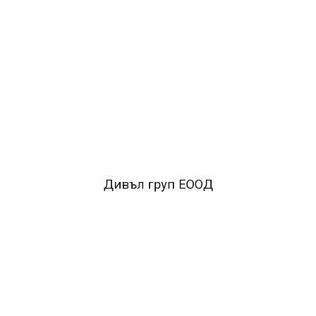
Дивъл груп ЕООД
тален механизъм.
•Заключващ механизъм
•Прозрачен джоб с възмож