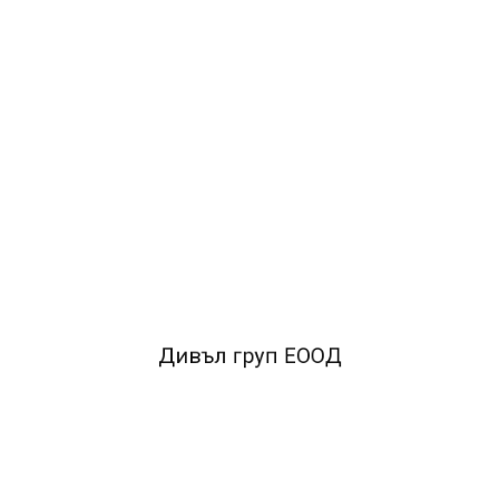
ДОБАВИ В КОЛИЧКАТА
ОПИСАНИЕ
•Формат А4
•Корици от PP (полипропилен)
•Здрав
метален механизъм.
•Заключващ
механизъм
•Прозрачен джоб с възможност за смяна на
етикета
Дивъл груп ЕООД
FACEBOOK КОМЕНТАРИ