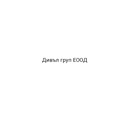
90/150см.
- Материал: 100% полиестър.
FACEBOOK КОМЕНТАРИ
Дивъл груп ЕООД
ПОДОБНИ ПРОДУКТИ