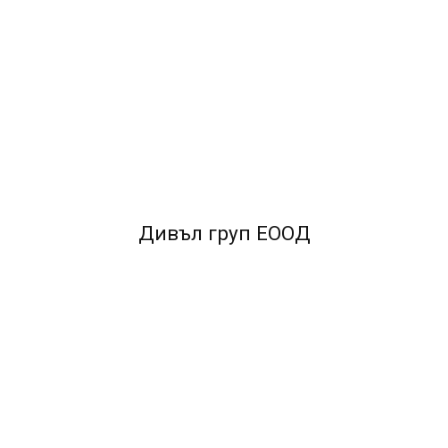
ОПИСАНИЕ
Марка:Office Point Тип:Консумативи за презентация
Модел:Спрей Опаковка:250 ml
FACEBOOK КОМЕНТАРИ
Дивъл груп ЕООД
ПОДОБНИ ПРОДУКТИ