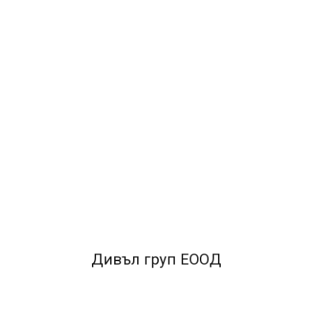
0.89лв.
ДОБАВ
Дивъл груп ЕООД