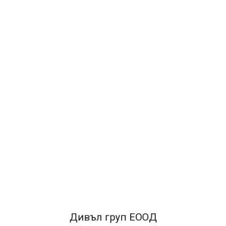
Наличност:
В наличност
Изработени от здрава. неръждаема стомана С пластмасови
цветни глави В картонена кутия Опаковка: 36 бр.
ЛЮБИМИ
0.49€
0.96лв.
ДОБАВИ В КОЛИЧКАТА
Дивъл груп ЕООД